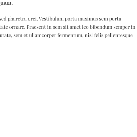
 quam.
am sed pharetra orci. Vestibulum porta maximus sem porta
utate ornare. Praesent in sem sit amet leo bibendum semper in
putate, sem et ullamcorper fermentum, nisl felis pellentesque